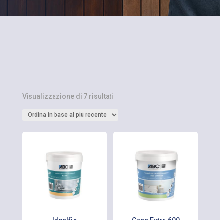
Ordina
Visualizzazione di 7 risultati
in
base
al
più
recente