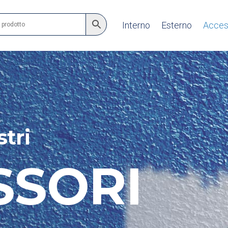
Interno
Esterno
Acces
stri
SSORI