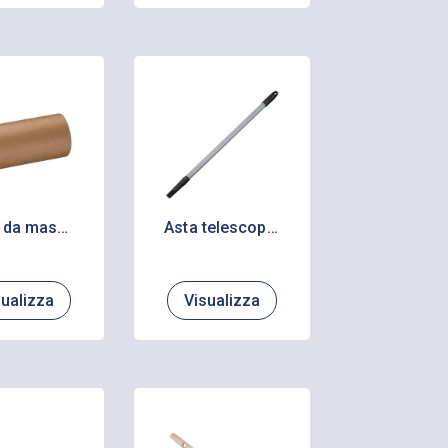
Carta da mascheratura riciclata idrorepellente gr 40
Asta telescopica in acciaio verniciato a polvere
sualizza
Visualizza