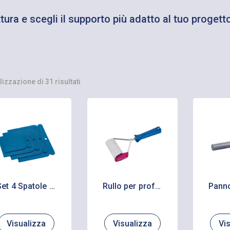
ttura e scegli il supporto più adatto al tuo progett
Ordina
lizzazione di 31 risultati
in
base
al
più
recente
Set 4 Spatole Giapponesi
Rullo per profilare Linomat
Visualizza
Visualizza
Vi