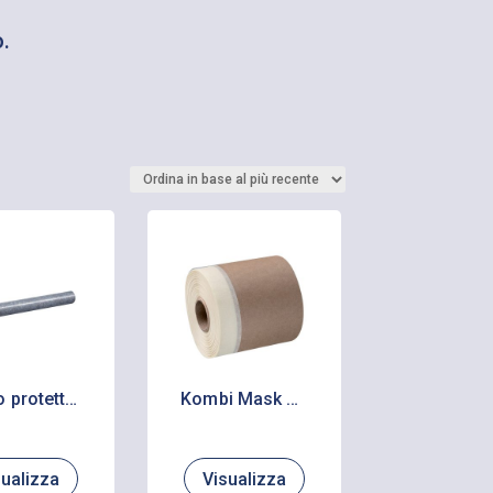
o.
Panno protettivo assorbenza
Kombi Mask Profi Pellicola protettiva
sualizza
Visualizza