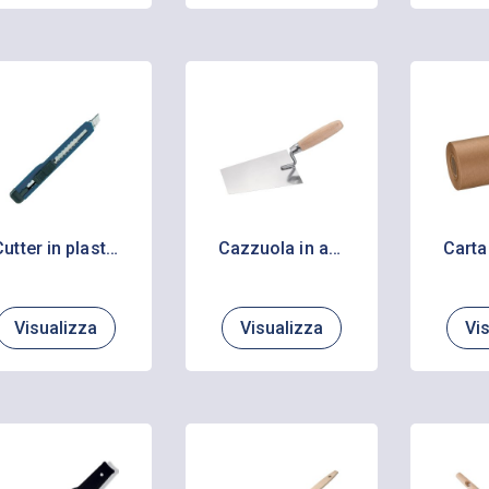
Cutter in plastica autobloccante con guida metallo
Cazzuola in acciaio inox con manico in legno
Visualizza
Visualizza
Vi