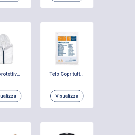
Tuta protettiva PP protegge vestiti contro sporcizia e pittura
Telo Copritutto HDPE 0,010 medio
sualizza
Visualizza