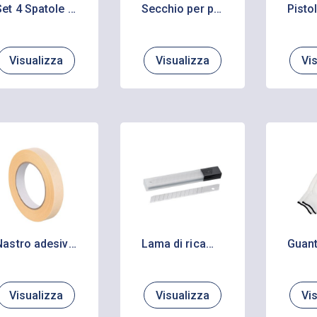
Set 4 Spatole Giapponesi
Secchio per pittura rettangolare
Visualizza
Visualizza
Vi
Nastro adesivo in carta crespata Premium gomma naturale
Lama di ricambio
Visualizza
Visualizza
Vi