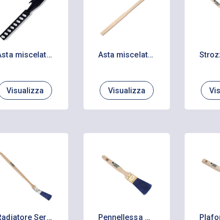
Asta miscelatrice in plastica colore nero
Asta miscelatrice in legno
Visualizza
Visualizza
Vi
Radiatore Serie 31
Pennellessa Serie 32