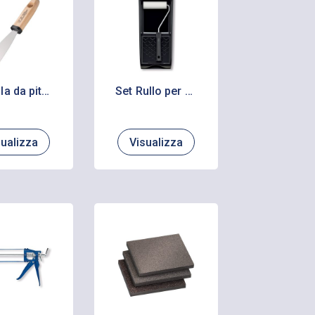
Spatola da pittore in acciaio
Set Rullo per verniciare
sualizza
Visualizza