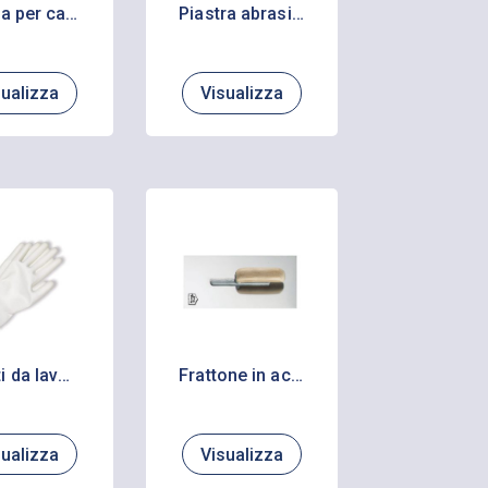
Pistola per cartucce
Piastra abrasiva
sualizza
Visualizza
Guanti da lavoro Senso Grip rivestiti in poliuretano
Frattone in acciaio inox con manico in legno cerato
sualizza
Visualizza