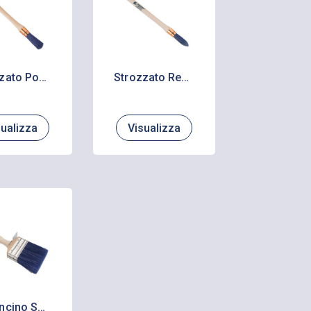
Strozzato Pouce Serie 128 tondo
Strozzato Rechampir Serie 119 a punta
sualizza
Visualizza
Plafoncino Serie 110