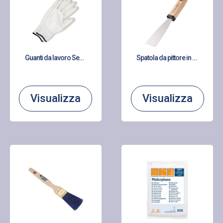
Guanti da lavoro Senso Grip rivestiti in poliuretano
Spatola da pittore in acciaio
Visualizza
Visualizza