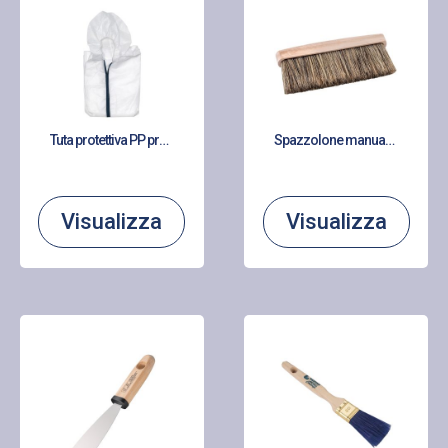
Tuta protettiva PP protegge vestiti contro sporcizia e pittura
Spazzolone manuale setola sintetica – Larghezza mm 170
Visualizza
Visualizza