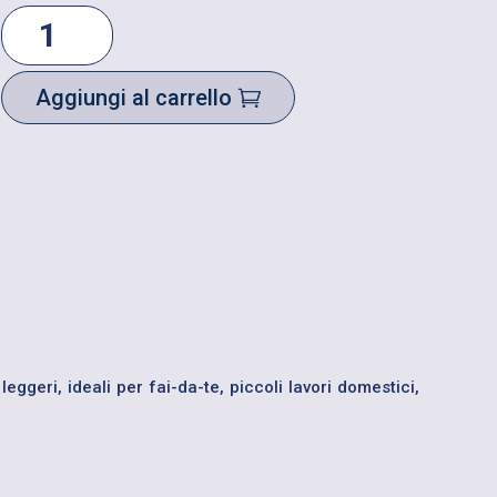
GUANTI
DA
LAVORO
SENSO
GRIP
Aggiungi al carrello
RIVESTITI
IN
POLIURETANO
QUANTITÀ
eggeri, ideali per fai-da-te, piccoli lavori domestici,