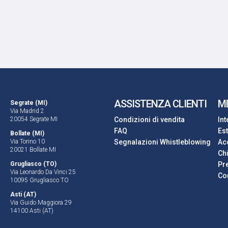
ASSISTENZA CLIENTI
M
Segrate (MI)
Via Madrid 2
20054 Segrate MI
Condizioni di vendita
In
FAQ
Es
Bollate (MI)
Via Torino 10
Segnalazioni Whistleblowing
Ac
20021 Bollate MI
Ch
Grugliasco (TO)
Pre
Via Leonardo Da Vinci 25
Con
10095 Grugliasco TO
Asti (AT)
Via Guido Maggiora 29
14100 Asti (AT)