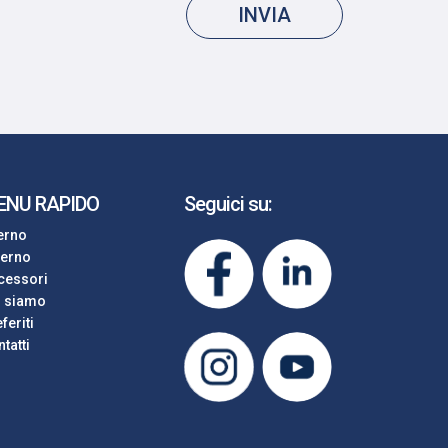
INVIA
ENU RAPIDO
Seguici su:
terno
terno
cessori
i siamo
feriti
tatti