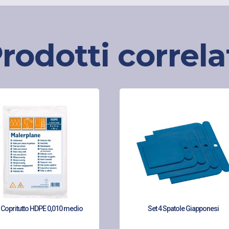
rodotti correla
 Copritutto HDPE 0,010 medio
Set 4 Spatole Giapponesi