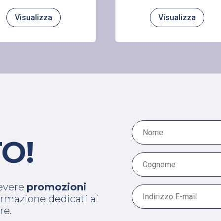
Visualizza
Visualizza
O!
cevere
promozioni
 formazione dedicati ai
re.