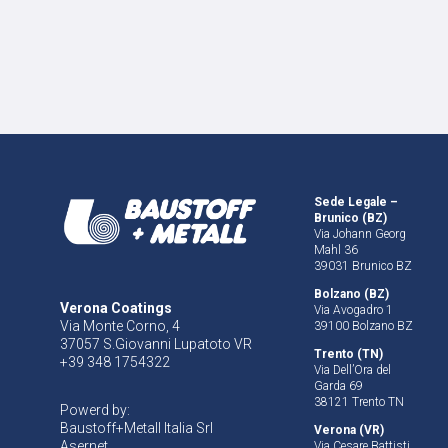
Sede Legale –
Brunico (BZ)
Via Johann Georg
Mahl 36
39031 Brunico BZ
Bolzano (BZ)
Verona Coatings
Via Avogadro 1
Via Monte Corno, 4
39100 Bolzano BZ
37057 S.Giovanni Lupatoto VR
Trento (TN)
+39 348 1754322
Via Dell’Ora del
Garda 69
38121 Trento TN
Powerd by:
Baustoff+Metall Italia Srl
Verona (VR)
Asernet
Via Cesare Battisti