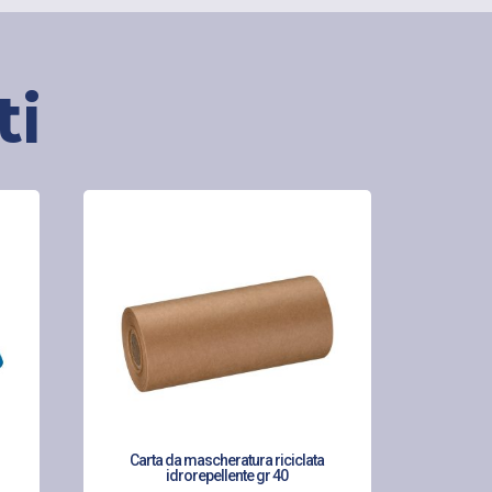
ti
Carta da mascheratura riciclata
idrorepellente gr 40