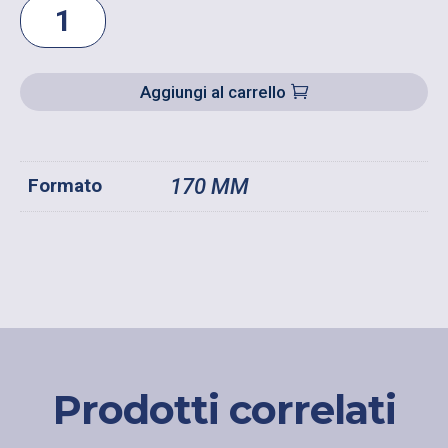
SPAZZOLONE
MANUALE
SETOLA
SINTETICA
Aggiungi al carrello
-
LARGHEZZA
MM
170
Formato
170 MM
QUANTITÀ
Prodotti correlati