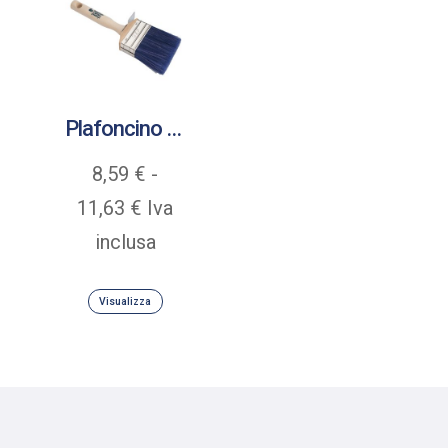
Plafoncino Serie 110
8,59
€
-
Fascia
11,63
€
Iva
di
inclusa
prezzo:
Visualizza
da
8,59 €
a
11,63 €