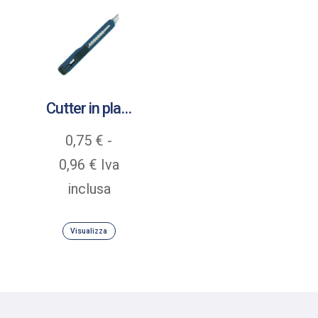
Cutter in plastica autobloccante con guida metallo
0,75
€
-
Fascia
0,96
€
Iva
di
inclusa
prezzo:
Visualizza
da
0,75 €
a
0,96 €