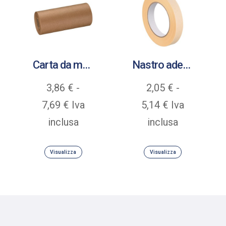
Carta da mascheratura riciclata idrorepellente gr 40
Nastro adesivo in carta crespata Premium gomma naturale
3,86
€
-
2,05
€
-
Fascia
Fascia
7,69
€
Iva
5,14
€
Iva
di
di
inclusa
inclusa
prezzo:
prezzo:
Visualizza
Visualizza
da
da
3,86 €
2,05 €
a
a
7,69 €
5,14 €