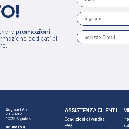
O!
cevere
promozioni
 formazione dedicati ai
re.
ASSISTENZA CLIENTI
M
Segrate (MI)
Via Madrid 2
20054 Segrate MI
Condizioni di vendita
In
FAQ
Es
Bollate (MI)