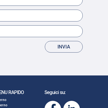
INVIA
ENU RAPIDO
Seguici su:
terno
terno