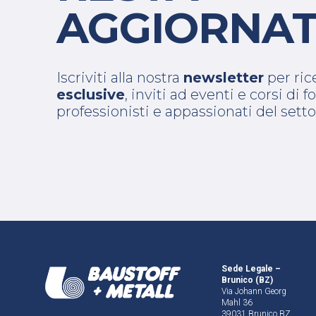
AGGIORNAT
Iscriviti alla nostra
newsletter
per ri
esclusive
, inviti ad eventi e corsi di
professionisti e appassionati del setto
Sede Legale –
Brunico (BZ)
Via Johann Georg
Mahl 36
39031 Brunico BZ