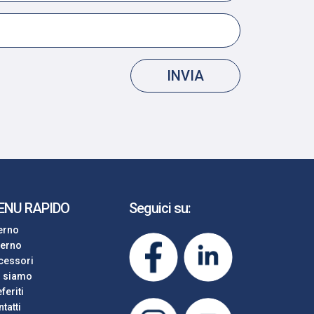
INVIA
ENU RAPIDO
Seguici su:
terno
terno
cessori
i siamo
feriti
tatti