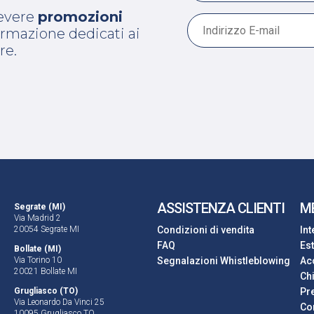
cevere
promozioni
 formazione dedicati ai
re.
ASSISTENZA CLIENTI
M
Segrate (MI)
Via Madrid 2
20054 Segrate MI
Condizioni di vendita
In
FAQ
Es
Bollate (MI)
Via Torino 10
Segnalazioni Whistleblowing
Ac
20021 Bollate MI
Ch
Grugliasco (TO)
Pre
Via Leonardo Da Vinci 25
Con
10095 Grugliasco TO