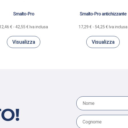
Smalto-Pro
Smalto-Pro antichizzante
Fascia
Fascia
12,46
€
-
42,55
€
Iva inclusa
17,29
€
-
54,25
€
Iva inclusa
di
di
prezzo:
prezzo:
Visualizza
Visualizza
da
da
12,46 €
17,29 €
a
a
42,55 €
54,25 €
O!