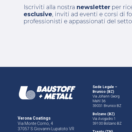
Iscriviti alla nostra
newsletter
per ri
esclusive
, inviti ad eventi e corsi di
professionisti e appassionati del setto
Sede Legale –
Brunico (BZ)
Via Johann Georg
Mahl 36
39031 Brunico BZ
Bolzano (BZ)
Verona Coatings
Via Avogadro 1
Via Monte Corno, 4
39100 Bolzano BZ
37057 S.Giovanni Lupatoto VR
Trento (TN)