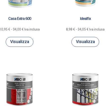
Casa Extra 600
Idealfix
Fascia
Fascia
10,95
€
-
34,00
€
Iva inclusa
8,98
€
-
34,05
€
Iva inclusa
di
di
prezzo:
prezzo:
Visualizza
Visualizza
da
da
10,95 €
8,98 €
a
a
34,00 €
34,05 €