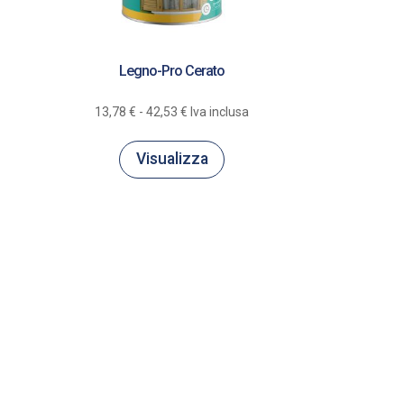
Legno-Pro Cerato
Fascia
13,78
€
-
42,53
€
Iva inclusa
di
prezzo:
Visualizza
da
13,78 €
a
42,53 €