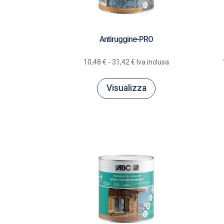
Antiruggine-PRO
Fascia
10,48
€
-
31,42
€
Iva inclusa
di
prezzo:
Visualizza
da
10,48 €
a
31,42 €