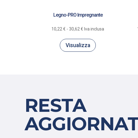
Legno-PRO Impregnante
Fascia
10,22
€
-
30,62
€
Iva inclusa
di
prezzo:
Visualizza
da
10,22 €
a
30,62 €
RESTA
AGGIORNAT