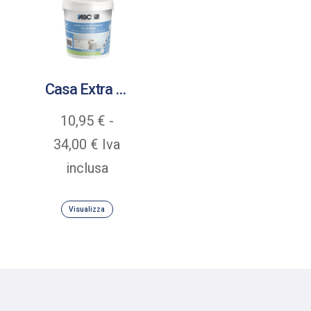
Casa Extra 600
10,95
€
-
Fascia
34,00
€
Iva
di
inclusa
prezzo:
Visualizza
da
10,95 €
a
34,00 €