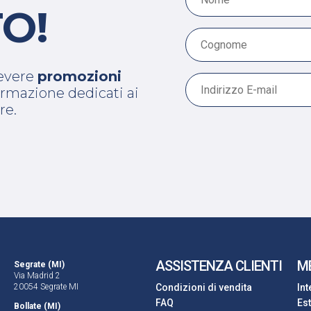
O!
cevere
promozioni
 formazione dedicati ai
re.
ASSISTENZA CLIENTI
M
Segrate (MI)
Via Madrid 2
20054 Segrate MI
Condizioni di vendita
In
FAQ
Es
Bollate (MI)