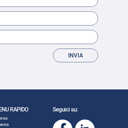
INVIA
ENU RAPIDO
Seguici su:
terno
terno