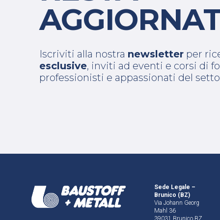
AGGIORNAT
Iscriviti alla nostra
newsletter
per ri
esclusive
, inviti ad eventi e corsi di
professionisti e appassionati del setto
Sede Legale –
Brunico (BZ)
Via Johann Georg
Mahl 36
39031 Brunico BZ