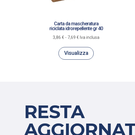
Carta da mascheratura
riciclata idrorepellente gr 40
Fascia
3,86
€
-
7,69
€
Iva inclusa
di
prezzo:
Visualizza
da
3,86 €
a
7,69 €
RESTA
AGGIORNAT