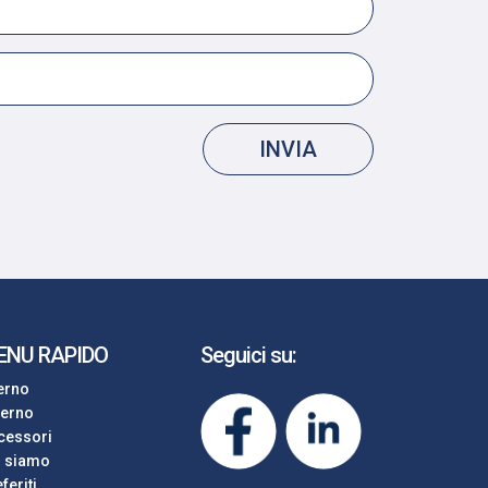
INVIA
ENU RAPIDO
Seguici su:
terno
terno
cessori
i siamo
feriti