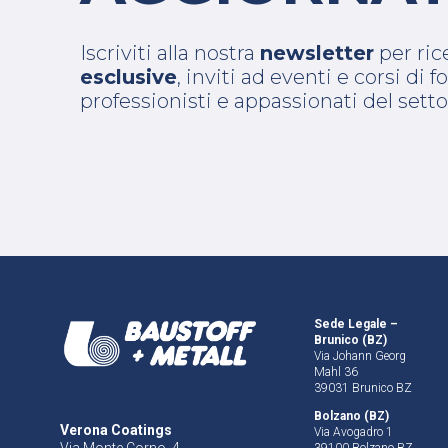
Iscriviti alla nostra
newsletter
per ri
esclusive
, inviti ad eventi e corsi di
professionisti e appassionati del setto
Sede Legale –
Brunico (BZ)
Via Johann Georg
Mahl 36
39031 Brunico BZ
Bolzano (BZ)
Verona Coatings
Via Avogadro 1