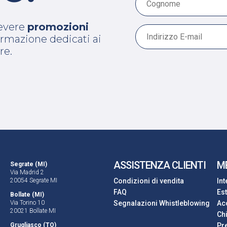
cevere
promozioni
 formazione dedicati ai
re.
ASSISTENZA CLIENTI
M
Segrate (MI)
Via Madrid 2
20054 Segrate MI
Condizioni di vendita
In
FAQ
Es
Bollate (MI)
Via Torino 10
Segnalazioni Whistleblowing
Ac
20021 Bollate MI
Ch
Grugliasco (TO)
Pre