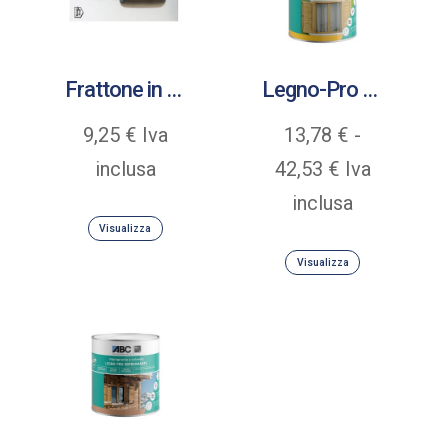
Frattone in acciaio inox con manico in legno cerato
Legno-Pro Cerato
9,25
€
Iva
13,78
€
-
Fascia
inclusa
42,53
€
Iva
di
inclusa
Visualizza
prezzo:
Visualizza
da
13,78 €
a
42,53 €