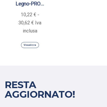
Legno-PRO Impregnante
10,22
€
-
Fascia
30,62
€
Iva
di
inclusa
prezzo:
Visualizza
da
10,22 €
a
30,62 €
RESTA
AGGIORNATO!