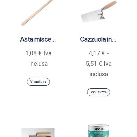
Asta miscelatrice in legno
Cazzuola in acciaio inox con manico in legno
1,08
€
Iva
4,17
€
-
Fascia
inclusa
5,51
€
Iva
di
inclusa
Visualizza
prezzo:
Visualizza
da
4,17 €
a
5,51 €