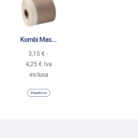
Kombi Mask Profi Pellicola protettiva
3,15
€
-
Fascia
4,25
€
Iva
di
inclusa
prezzo:
Visualizza
da
3,15 €
a
4,25 €