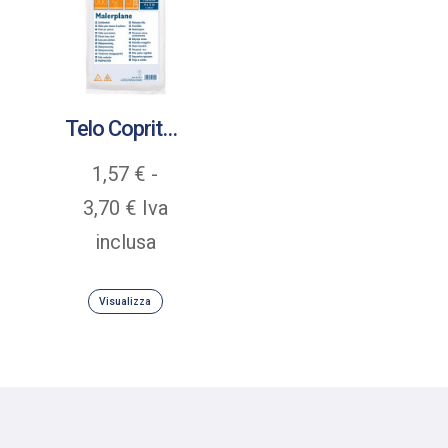
Telo Copritutto HDPE 0,010 medio
1,57
€
-
Fascia
3,70
€
Iva
di
inclusa
prezzo:
Visualizza
da
1,57 €
a
3,70 €