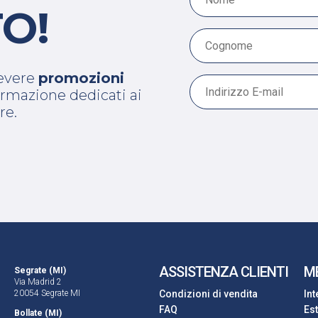
O!
cevere
promozioni
 formazione dedicati ai
re.
ASSISTENZA CLIENTI
M
Segrate (MI)
Via Madrid 2
20054 Segrate MI
Condizioni di vendita
In
FAQ
Es
Bollate (MI)