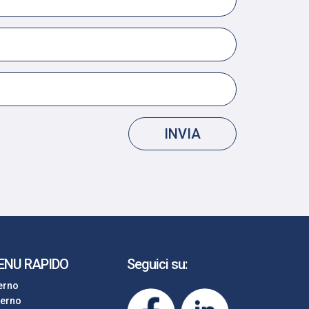
INVIA
ENU RAPIDO
Seguici su:
terno
terno