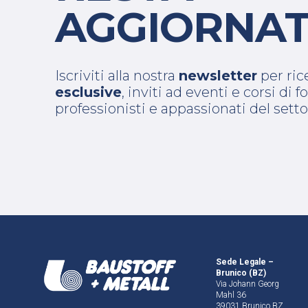
AGGIORNAT
Iscriviti alla nostra
newsletter
per ri
esclusive
, inviti ad eventi e corsi di
professionisti e appassionati del setto
Sede Legale –
Brunico (BZ)
Via Johann Georg
Mahl 36
39031 Brunico BZ