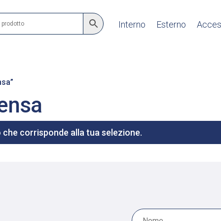
Interno
Esterno
Acces
nsa”
densa
che corrisponde alla tua selezione.