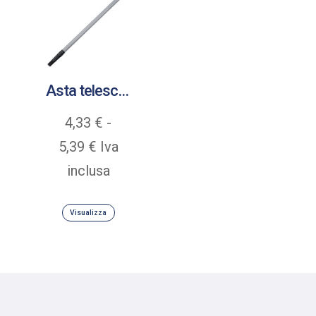
Asta telescopica in acciaio verniciato a polvere
4,33
€
-
Fascia
5,39
€
Iva
di
inclusa
prezzo:
Visualizza
da
4,33 €
a
5,39 €