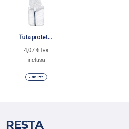
Tuta protettiva PP protegge vestiti contro sporcizia e pittura
4,07
€
Iva
inclusa
Visualizza
RESTA