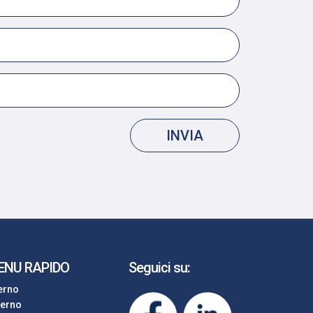
INVIA
ENU RAPIDO
Seguici su:
terno
terno