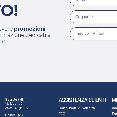
O!
cevere
promozioni
 formazione dedicati ai
re.
ASSISTENZA CLIENTI
M
Segrate (MI)
Via Madrid 2
20054 Segrate MI
Condizioni di vendita
In
FAQ
Es
Bollate (MI)