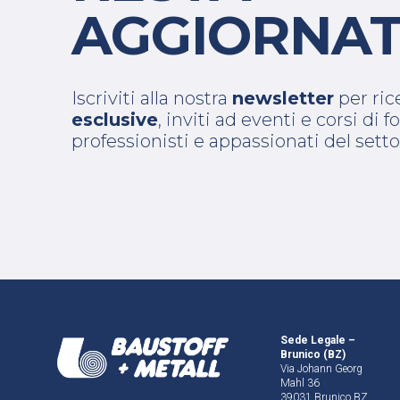
AGGIORNAT
Iscriviti alla nostra
newsletter
per ri
esclusive
, inviti ad eventi e corsi di
professionisti e appassionati del setto
Sede Legale –
Brunico (BZ)
Via Johann Georg
Mahl 36
39031 Brunico BZ