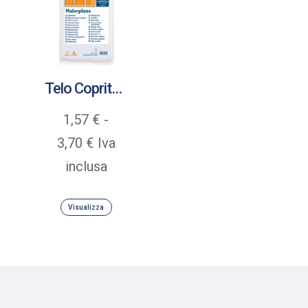
Telo Copritutto HDPE 0,010 medio
1,57
€
-
Fascia
3,70
€
Iva
di
inclusa
prezzo:
Visualizza
da
1,57 €
a
3,70 €