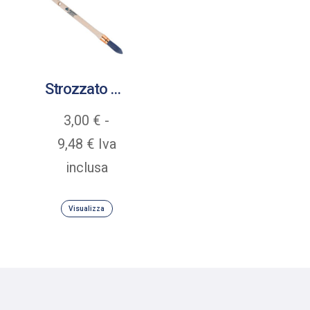
Strozzato Rechampir Serie 119 a punta
3,00
€
-
Fascia
9,48
€
Iva
di
inclusa
prezzo:
Visualizza
da
3,00 €
a
9,48 €