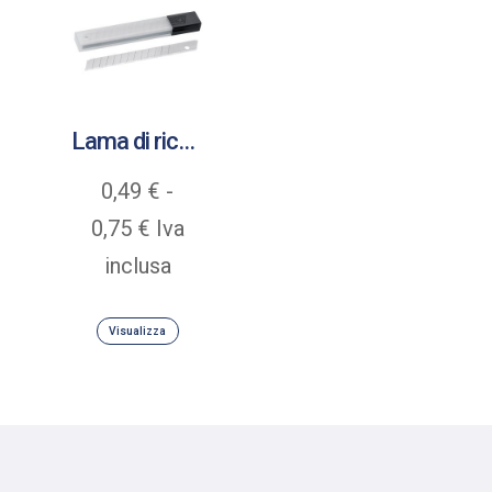
Lama di ricambio
0,49
€
-
Fascia
0,75
€
Iva
di
inclusa
prezzo:
Visualizza
da
0,49 €
a
0,75 €