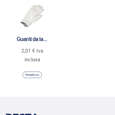
Guanti da lavoro Senso Grip rivestiti in poliuretano
2,01
€
Iva
inclusa
Visualizza