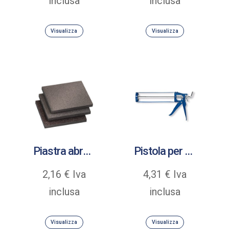
inclusa
inclusa
prezzo:
prezzo:
Visualizza
Visualizza
da
da
2,05 €
23,97 €
a
a
5,14 €
46,36 €
Piastra abrasiva
Pistola per cartucce
2,16
€
Iva
4,31
€
Iva
inclusa
inclusa
Visualizza
Visualizza