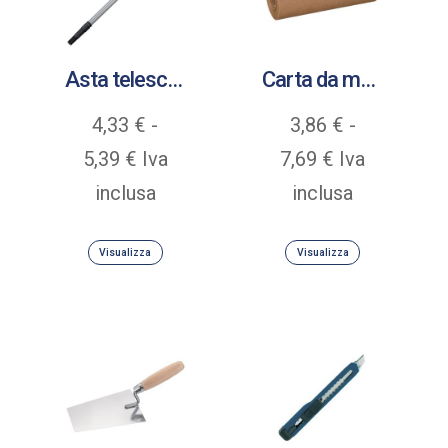
Asta telescopica in acciaio verniciato a polvere
Carta da mascheratura riciclata idrorepellente gr 40
4,33
€
-
3,86
€
-
Fascia
Fascia
5,39
€
Iva
7,69
€
Iva
di
di
inclusa
inclusa
prezzo:
prezzo:
Visualizza
Visualizza
da
da
4,33 €
3,86 €
a
a
5,39 €
7,69 €