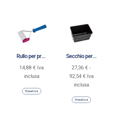
Rullo per profilare Linomat
Secchio per pittura rettangolare
14,88
€
Iva
27,36
€
-
Fascia
inclusa
92,54
€
Iva
di
inclusa
Visualizza
prezzo:
Visualizza
da
27,36 €