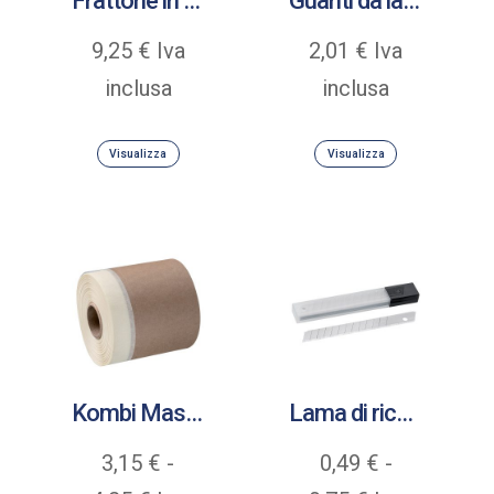
Frattone in acciaio inox con manico in legno cerato
Guanti da lavoro Senso Grip rivestiti in poliuretano
9,25
€
Iva
2,01
€
Iva
inclusa
inclusa
Visualizza
Visualizza
Kombi Mask Profi Pellicola protettiva
Lama di ricambio
3,15
€
-
0,49
€
-