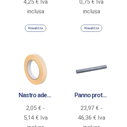
Fascia
Fascia
4,25
€
Iva
0,75
€
Iva
di
di
inclusa
inclusa
prezzo:
prezzo:
Visualizza
Visualizza
da
da
3,15 €
0,49 €
a
a
4,25 €
0,75 €
Nastro adesivo in carta crespata Premium gomma naturale
Panno protettivo assorbenza
2,05
€
-
23,97
€
-
Fascia
Fascia
5,14
€
Iva
46,36
€
Iva
di
di